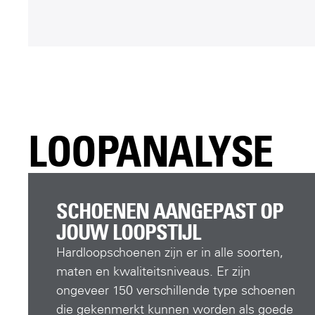
LOOPANALYSE
SCHOENEN AANGEPAST OP
JOUW LOOPSTIJL
Hardloopschoenen zijn er in alle soorten,
maten en kwaliteitsniveaus. Er zijn
ongeveer 150 verschillende type schoenen
die gekenmerkt kunnen worden als goede