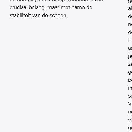
g
cruciaal belang, maar met name de
a
stabiliteit van de schoen.
d
n
d
E
a
j
z
g
p
i
s
V
n
v
g