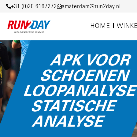
+31 (0)20 6167272
amsterdam@run2day.nl
HOME
WINK
APK VOOR
SCHOENEN
LOOPANALYS
STATISCHE
ANALYSE