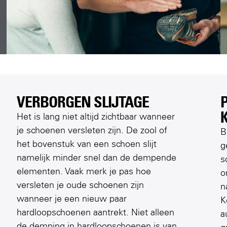
VERBORGEN SLIJTAGE
Het is lang niet altijd zichtbaar wanneer
je schoenen versleten zijn. De zool of
B
het bovenstuk van een schoen slijt
g
namelijk minder snel dan de dempende
s
elementen. Vaak merk je pas hoe
o
versleten je oude schoenen zijn
n
wanneer je een nieuw paar
K
hardloopschoenen aantrekt. Niet alleen
a
de demping in hardloopschoenen is van