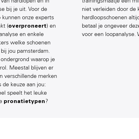
 van hardlopen én in
trainingsmaatje een mi
 bij je uit. Voor de
niet verleiden door de
Zo kunnen onze experts
hardloopschoenen altij
kt (
overproneert
) en
betaal je ongeveer dez
 analyse en enkele
voor een loopanalyse. Wi
kers welke schoenen
 bij jou pamsterdam.
e ondergrond waarop je
ol. Meestal blijven er
an verschillende merken
s de keuze aan jou:
el speelt het leuke
de
pronatietypen
?