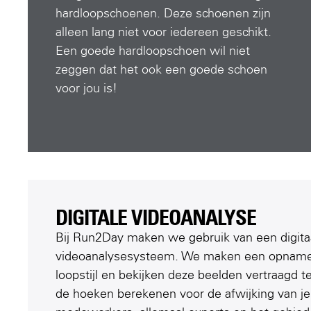
hardloopschoenen. Deze schoenen zijn
alleen lang niet voor iedereen geschikt.
Een goede hardloopschoen wil niet
zeggen dat het ook een goede schoen
voor jou is!
DIGITALE VIDEOANALYSE​
Bij Run2Day maken we gebruik van een digita
videoanalysesysteem. We maken een opname 
loopstijl en bekijken deze beelden vertraagd 
de hoeken berekenen voor de afwijking van j