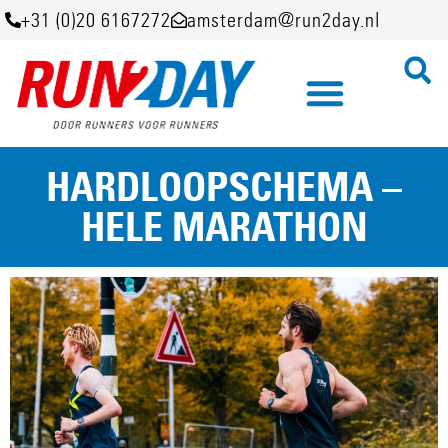
+31 (0)20 6167272
amsterdam@run2day.nl
HARDLOOPSCHEMA –
HELE MARATHON