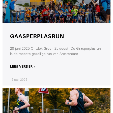
GAASPERPLASRUN
29 juni 2025 Ontdek Groen Zuidoost! De Gaasperplasrun
is de meeste gezellige run van Amsterdam
LEES VERDER »
15 mei 2025